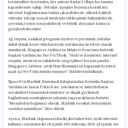
terminalleri üzerinden, her antene kadar 1 Gbps hız sunma
kapasitesine sahip. Yolcular, uçuşları boyunca kesintisiz
internet bağlantısının tadını çıkarabilecek; yüksek kaliteli
videolar izleyip sosyal medyada etkileşimde bulunabilecek,
çevrimiçi oyun oynayabilecek ve büyük dosyaları kolayca
gönderebilecekler.
Ağ erişimi, sadakat programı üyeleri ve premium yolcular
dahil olmak üzere tüm havayolu yolcularına ücretsiz olarak
sunulacak. Singapore Airlines’ın Müşteri Deneyimi Kıdemli
Başkan Yardımcısı Yeo Fei Theik, “Hızlı ve kesintisiz internet
erişimi, modern seyahatlerin vazgeçilmez bir parçasıdır.
Singapore Airlines, artık tüm filosunda en kapsamlı ücretsiz
uçak içi Wi-Fi hizmetini sunuyor” ifadelerini kullandı.
SpaceX’in Starlink Kurumsal Satışlarından Sorumlu Başkan
Yardımcısı Jason Fritsch ise, yolcuların ve mürettebatın
seyahatleri sırasında kesintisiz ve düşük gecikmeli
bağlantının avantajlarını yakında yaşayacaklarını belirtti.
“Mesafeden bağımsız olarak, Starlink seyahat deneyimini
yeniden tanımlıyor” diye ekledi.
Ayrıca, Starlink ekipman tedarikçilerinden biri, uydu internet
kullanıcı sayısının iki yıl içinde 100 milyonu, dört yıl içinde ise