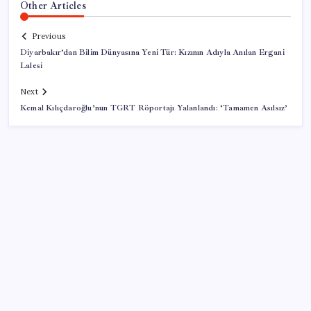
Other Articles
Previous
Diyarbakır’dan Bilim Dünyasına Yeni Tür: Kızının Adıyla Anılan Ergani
Lalesi
Next
Kemal Kılıçdaroğlu’nun TGRT Röportajı Yalanlandı: ‘Tamamen Asılsız’
SON YAZILAR
İş Bankası’nda üst düzey görev değişimi: Hakan Aran
görevinden ayrılıyor