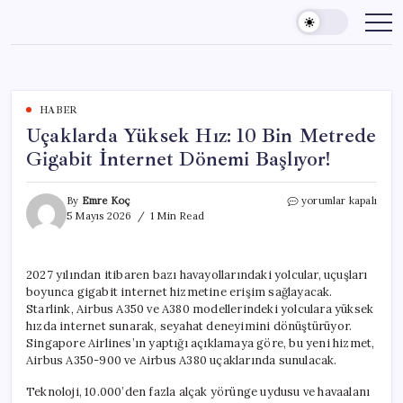
Skip
to
content
HABER
Uçaklarda Yüksek Hız: 10 Bin Metrede
Gigabit İnternet Dönemi Başlıyor!
Uçaklarda
By
Emre Koç
yorumlar kapalı
Yüksek
5 Mayıs 2026
1 Min Read
Hız:
10
Bin
2027 yılından itibaren bazı havayollarındaki yolcular, uçuşları
Metrede
boyunca gigabit internet hizmetine erişim sağlayacak.
Gigabit
İnternet
Starlink, Airbus A350 ve A380 modellerindeki yolculara yüksek
Dönemi
hızda internet sunarak, seyahat deneyimini dönüştürüyor.
Başlıyor!
Singapore Airlines’ın yaptığı açıklamaya göre, bu yeni hizmet,
için
Airbus A350-900 ve Airbus A380 uçaklarında sunulacak.
Teknoloji, 10.000’den fazla alçak yörünge uydusu ve havaalanı