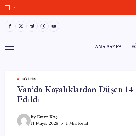
Skip
-
to
content
https://www.facebook.com/
https://twitter.com/
https://t.me/
https://www.instagram.com/
https://youtube.com/
ANA SAYFA
E
EĞITIM
Van’da Kayalıklardan Düşen 14
Edildi
By
Emre Koç
11 Mayıs 2026
1 Min Read