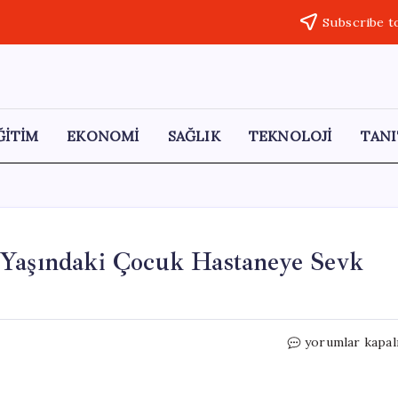
Subscribe t
ĞİTİM
EKONOMİ
SAĞLIK
TEKNOLOJİ
TANI
 Yaşındaki Çocuk Hastaneye Sevk
Van’da
yorumlar kapal
Kayalıklardan
Düşen
14