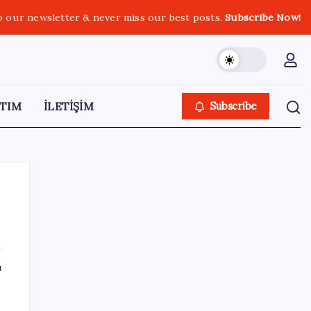
o our newsletter & never miss our best posts.
Subscribe Now!
TIM
İLETİŞİM
Subscribe
SON YAZILAR
ı
İş Bankası’nda üst düzey görev değişimi:
Hakan Aran görevinden ayrılıyor