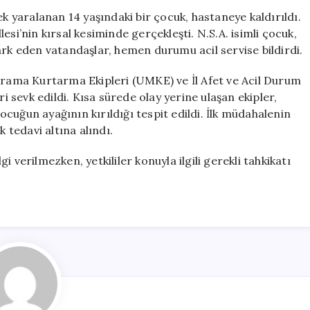
Yaşındaki
ek yaralanan 14 yaşındaki bir çocuk, hastaneye kaldırıldı.
Çocuk
si’nin kırsal kesiminde gerçekleşti. N.S.A. isimli çocuk,
Hastaneye
ark eden vatandaşlar, hemen durumu acil servise bildirdi.
Sevk
Edildi
 Arama Kurtarma Ekipleri (UMKE) ve İl Afet ve Acil Durum
için
sevk edildi. Kısa sürede olay yerine ulaşan ekipler,
cuğun ayağının kırıldığı tespit edildi. İlk müdahalenin
tedavi altına alındı.
 verilmezken, yetkililer konuyla ilgili gerekli tahkikatı