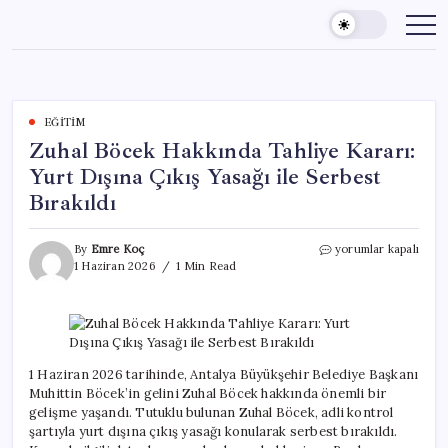
Skip
to
content
EĞITIM
Zuhal Böcek Hakkında Tahliye Kararı:
Yurt Dışına Çıkış Yasağı ile Serbest
Bırakıldı
Zuhal
By
Emre Koç
yorumlar kapalı
Böcek
1 Haziran 2026
1 Min Read
Hakkında
Tahliye
Kararı:
Yurt
Dışına
Çıkış
1 Haziran 2026 tarihinde, Antalya Büyükşehir Belediye Başkanı
Yasağı
Muhittin Böcek’in gelini Zuhal Böcek hakkında önemli bir
ile
gelişme yaşandı. Tutuklu bulunan Zuhal Böcek, adli kontrol
Serbest
şartıyla yurt dışına çıkış yasağı konularak serbest bırakıldı.
Bırakıldı