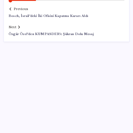
Previous
Bosch, İsrail’deki İki Ofisini Kapatma Kararı Aldı
Next
Özgür Özel’den KUMPASDER’e Şükran Dolu Mesaj
SON YAZILAR
İş Bankası’nda üst düzey görev değişimi: Hakan Aran
görevinden ayrılıyor
AB’den Ar-Ge’ye 130 milyar euroluk kaynak