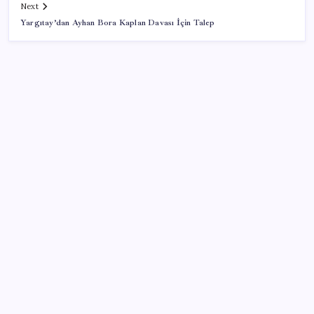
Next
Yargıtay’dan Ayhan Bora Kaplan Davası İçin Talep
SON YAZILAR
Petrol yükseldi: Akaryakıta dev zam geliyor!
Yapay zeka insanların ‘daha az okumasına katkı’
sağlıyor
Merkez Bankası döviz ve altın rezervleri açıklandı:
Kasada son durum ne?
Kia EV2 Türkiye Yolcusu: İşte Beklenen Fiyat ve