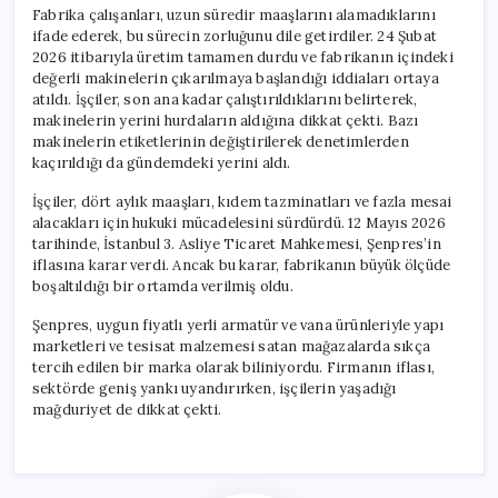
Markanın
Fabrika çalışanları, uzun süredir maaşlarını alamadıklarını
Sonu
ifade ederek, bu sürecin zorluğunu dile getirdiler. 24 Şubat
için
2026 itibarıyla üretim tamamen durdu ve fabrikanın içindeki
değerli makinelerin çıkarılmaya başlandığı iddiaları ortaya
atıldı. İşçiler, son ana kadar çalıştırıldıklarını belirterek,
makinelerin yerini hurdaların aldığına dikkat çekti. Bazı
makinelerin etiketlerinin değiştirilerek denetimlerden
kaçırıldığı da gündemdeki yerini aldı.
İşçiler, dört aylık maaşları, kıdem tazminatları ve fazla mesai
alacakları için hukuki mücadelesini sürdürdü. 12 Mayıs 2026
tarihinde, İstanbul 3. Asliye Ticaret Mahkemesi, Şenpres’in
iflasına karar verdi. Ancak bu karar, fabrikanın büyük ölçüde
boşaltıldığı bir ortamda verilmiş oldu.
Şenpres, uygun fiyatlı yerli armatür ve vana ürünleriyle yapı
marketleri ve tesisat malzemesi satan mağazalarda sıkça
tercih edilen bir marka olarak biliniyordu. Firmanın iflası,
sektörde geniş yankı uyandırırken, işçilerin yaşadığı
mağduriyet de dikkat çekti.