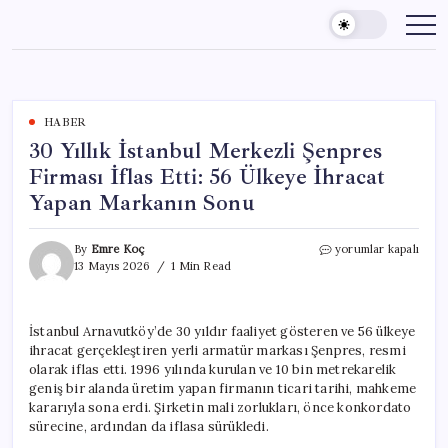
Skip
to
content
HABER
30 Yıllık İstanbul Merkezli Şenpres
Firması İflas Etti: 56 Ülkeye İhracat
Yapan Markanın Sonu
30
By
Emre Koç
yorumlar kapalı
Yıllık
13 Mayıs 2026
1 Min Read
İstanbul
Merkezli
Şenpres
İstanbul Arnavutköy’de 30 yıldır faaliyet gösteren ve 56 ülkeye
Firması
ihracat gerçekleştiren yerli armatür markası Şenpres, resmi
İflas
Etti:
olarak iflas etti. 1996 yılında kurulan ve 10 bin metrekarelik
56
geniş bir alanda üretim yapan firmanın ticari tarihi, mahkeme
Ülkeye
kararıyla sona erdi. Şirketin mali zorlukları, önce konkordato
İhracat
sürecine, ardından da iflasa sürükledi.
Yapan