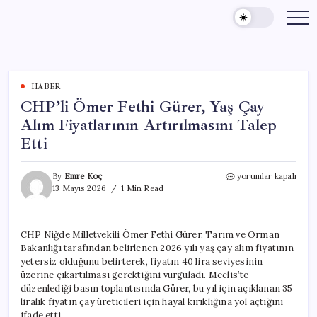
Skip
to
content
HABER
CHP’li Ömer Fethi Gürer, Yaş Çay
Alım Fiyatlarının Artırılmasını Talep
Etti
CHP’li
By
Emre Koç
yorumlar kapalı
Ömer
13 Mayıs 2026
1 Min Read
Fethi
Gürer,
Yaş
CHP Niğde Milletvekili Ömer Fethi Gürer, Tarım ve Orman
Çay
Bakanlığı tarafından belirlenen 2026 yılı yaş çay alım fiyatının
Alım
Fiyatlarının
yetersiz olduğunu belirterek, fiyatın 40 lira seviyesinin
Artırılmasını
üzerine çıkartılması gerektiğini vurguladı. Meclis’te
Talep
düzenlediği basın toplantısında Gürer, bu yıl için açıklanan 35
Etti
liralık fiyatın çay üreticileri için hayal kırıklığına yol açtığını
için
ifade etti.