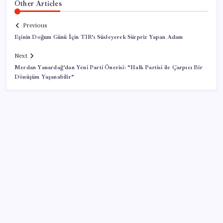
Other Articles
Previous
Eşinin Doğum Günü İçin TIR’ı Süsleyerek Sürpriz Yapan Adam
Next
Merdan Yanardağ’dan Yeni Parti Önerisi: “Halk Partisi ile Çarpıcı Bir
Dönüşüm Yaşanabilir”
SON YAZILAR
İş Bankası’nda üst düzey görev değişimi: Hakan Aran
görevinden ayrılıyor