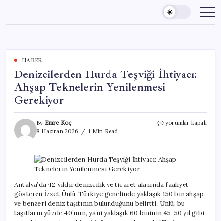
Skip
to
content
HABER
Denizcilerden Hurda Teşviği İhtiyacı:
Ahşap Teknelerin Yenilenmesi
Gerekiyor
Denizcilerden
By
Emre Koç
yorumlar kapalı
Hurda
8 Haziran 2026
1 Min Read
Teşviği
İhtiyacı:
Ahşap
Teknelerin
Yenilenmesi
Gerekiyor
Antalya’da 42 yıldır denizcilik ve ticaret alanında faaliyet
için
gösteren İzzet Ünlü, Türkiye genelinde yaklaşık 150 bin ahşap
ve benzeri deniz taşıtının bulunduğunu belirtti. Ünlü, bu
taşıtların yüzde 40’ının, yani yaklaşık 60 bininin 45-50 yıl gibi