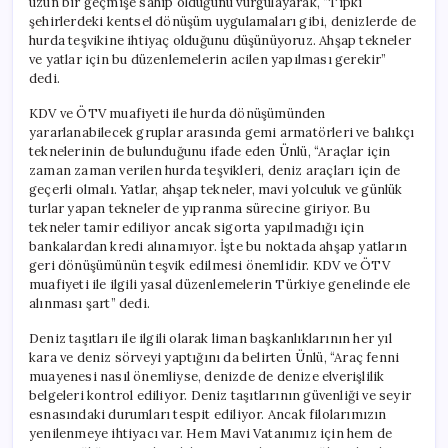
uzun bir geçmişe sahip olduğunu vurgulayarak, “Tıpkı
şehirlerdeki kentsel dönüşüm uygulamaları gibi, denizlerde de
hurda teşvikine ihtiyaç olduğunu düşünüyoruz. Ahşap tekneler
ve yatlar için bu düzenlemelerin acilen yapılması gerekir”
dedi.
KDV ve ÖTV muafiyeti ile hurda dönüşümünden
yararlanabilecek gruplar arasında gemi armatörleri ve balıkçı
teknelerinin de bulunduğunu ifade eden Ünlü, “Araçlar için
zaman zaman verilen hurda teşvikleri, deniz araçları için de
geçerli olmalı. Yatlar, ahşap tekneler, mavi yolculuk ve günlük
turlar yapan tekneler de yıpranma sürecine giriyor. Bu
tekneler tamir ediliyor ancak sigorta yapılmadığı için
bankalardan kredi alınamıyor. İşte bu noktada ahşap yatların
geri dönüşümünün teşvik edilmesi önemlidir. KDV ve ÖTV
muafiyeti ile ilgili yasal düzenlemelerin Türkiye genelinde ele
alınması şart” dedi.
Deniz taşıtları ile ilgili olarak liman başkanlıklarının her yıl
kara ve deniz sörveyi yaptığını da belirten Ünlü, “Araç fenni
muayenesi nasıl önemliyse, denizde de denize elverişlilik
belgeleri kontrol ediliyor. Deniz taşıtlarının güvenliği ve seyir
esnasındaki durumları tespit ediliyor. Ancak filolarımızın
yenilenmeye ihtiyacı var. Hem Mavi Vatanımız için hem de