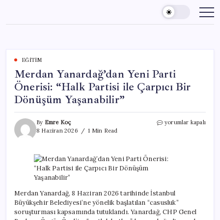
Skip
to
content
EĞITIM
Merdan Yanardağ’dan Yeni Parti
Önerisi: “Halk Partisi ile Çarpıcı Bir
Dönüşüm Yaşanabilir”
Merdan
By
Emre Koç
yorumlar kapalı
Yanardağ’dan
8 Haziran 2026
1 Min Read
Yeni
Parti
Önerisi:
“Halk
Partisi
ile
Çarpıcı
Merdan Yanardağ, 8 Haziran 2026 tarihinde İstanbul
Bir
Büyükşehir Belediyesi’ne yönelik başlatılan “casusluk”
Dönüşüm
soruşturması kapsamında tutuklandı. Yanardağ, CHP Genel
Yaşanabilir”