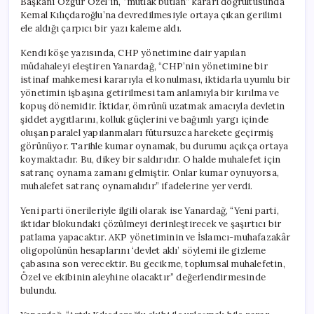
Başkanı Özgür Özel’in, “mutlak butlan” kararı doğrultusunda
için
Kemal Kılıçdaroğlu’na devredilmesiyle ortaya çıkan gerilimi
ele aldığı çarpıcı bir yazı kaleme aldı.
Kendi köşe yazısında, CHP yönetimine dair yapılan
müdahaleyi eleştiren Yanardağ, “CHP’nin yönetimine bir
istinaf mahkemesi kararıyla el konulması, iktidarla uyumlu bir
yönetimin işbaşına getirilmesi tam anlamıyla bir kırılma ve
kopuş dönemidir. İktidar, ömrünü uzatmak amacıyla devletin
şiddet aygıtlarını, kolluk güçlerini ve bağımlı yargı içinde
oluşan paralel yapılanmaları fütursuzca harekete geçirmiş
görünüyor. Tarihle kumar oynamak, bu durumu açıkça ortaya
koymaktadır. Bu, dikey bir saldırıdır. O halde muhalefet için
satranç oynama zamanı gelmiştir. Onlar kumar oynuyorsa,
muhalefet satranç oynamalıdır” ifadelerine yer verdi.
Yeni parti önerileriyle ilgili olarak ise Yanardağ, “Yeni parti,
iktidar blokundaki çözülmeyi derinleştirecek ve şaşırtıcı bir
patlama yapacaktır. AKP yönetiminin ve İslamcı-muhafazakâr
oligopolünün hesaplarını ‘devlet aklı’ söylemi ile gizleme
çabasına son verecektir. Bu gecikme, toplumsal muhalefetin,
Özel ve ekibinin aleyhine olacaktır” değerlendirmesinde
bulundu.