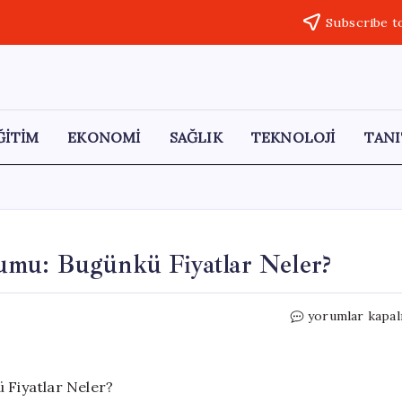
Subscribe t
ĞİTİM
EKONOMİ
SAĞLIK
TEKNOLOJİ
TANI
umu: Bugünkü Fiyatlar Neler?
Dolar
yorumlar kapal
ve
Euro’nun
Güncel
Durumu: