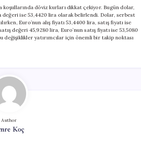
Bugünkü
a koşullarında döviz kurları dikkat çekiyor. Bugün dolar,
Fiyatlar
eğeri ise 53,4420 lira olarak belirlendi. Dolar, serbest
Neler?
ırken, Euro’nun alış fiyatı 53,4400 lira, satış fiyatı ise
için
atış değeri 45,9280 lira, Euro’nun satış fiyatı ise 53,5080
 değişiklikler yatırımcılar için önemli bir takip noktası
Author
mre Koç