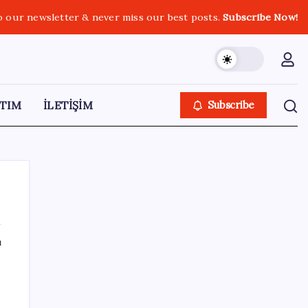
o our newsletter & never miss our best posts.
Subscribe Now!
TIM
İLETİŞİM
Subscribe
ı
SON YAZILAR
Merkez Bankası döviz ve altın rezervleri
açıklandı: Kasada son durum ne?