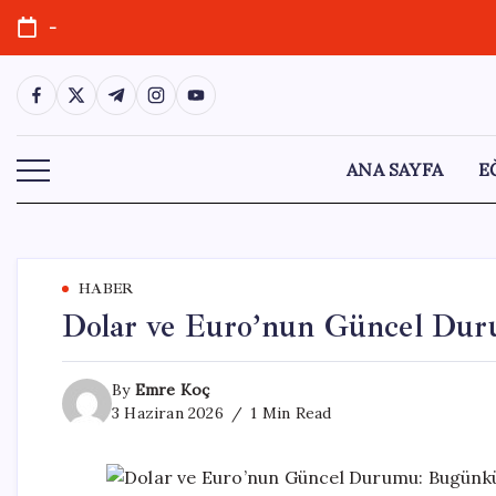
Skip
-
to
content
https://www.facebook.com/
https://twitter.com/
https://t.me/
https://www.instagram.com/
https://youtube.com/
ANA SAYFA
E
HABER
Dolar ve Euro’nun Güncel Dur
By
Emre Koç
3 Haziran 2026
1 Min Read