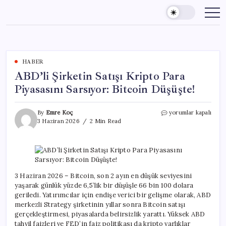
Skip
to
content
HABER
ABD’li Şirketin Satışı Kripto Para
Piyasasını Sarsıyor: Bitcoin Düşüşte!
ABD’li
By
Emre Koç
yorumlar kapalı
Şirketin
3 Haziran 2026
2 Min Read
Satışı
Kripto
Para
Piyasasını
Sarsıyor:
Bitcoin
3 Haziran 2026 – Bitcoin, son 2 ayın en düşük seviyesini
Düşüşte!
yaşarak günlük yüzde 6,5’lik bir düşüşle 66 bin 100 dolara
için
geriledi. Yatırımcılar için endişe verici bir gelişme olarak, ABD
merkezli Strategy şirketinin yıllar sonra Bitcoin satışı
gerçekleştirmesi, piyasalarda belirsizlik yarattı. Yüksek ABD
tahvil faizleri ve FED’in faiz politikası da kripto varlıklar