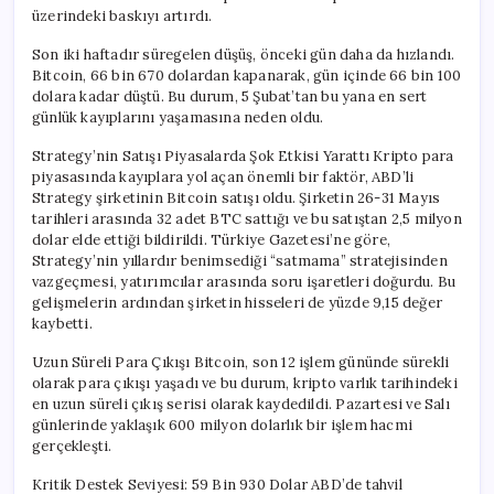
üzerindeki baskıyı artırdı.
Son iki haftadır süregelen düşüş, önceki gün daha da hızlandı.
Bitcoin, 66 bin 670 dolardan kapanarak, gün içinde 66 bin 100
dolara kadar düştü. Bu durum, 5 Şubat’tan bu yana en sert
günlük kayıplarını yaşamasına neden oldu.
Strategy’nin Satışı Piyasalarda Şok Etkisi Yarattı Kripto para
piyasasında kayıplara yol açan önemli bir faktör, ABD’li
Strategy şirketinin Bitcoin satışı oldu. Şirketin 26-31 Mayıs
tarihleri arasında 32 adet BTC sattığı ve bu satıştan 2,5 milyon
dolar elde ettiği bildirildi. Türkiye Gazetesi’ne göre,
Strategy’nin yıllardır benimsediği “satmama” stratejisinden
vazgeçmesi, yatırımcılar arasında soru işaretleri doğurdu. Bu
gelişmelerin ardından şirketin hisseleri de yüzde 9,15 değer
kaybetti.
Uzun Süreli Para Çıkışı Bitcoin, son 12 işlem gününde sürekli
olarak para çıkışı yaşadı ve bu durum, kripto varlık tarihindeki
en uzun süreli çıkış serisi olarak kaydedildi. Pazartesi ve Salı
günlerinde yaklaşık 600 milyon dolarlık bir işlem hacmi
gerçekleşti.
Kritik Destek Seviyesi: 59 Bin 930 Dolar ABD’de tahvil