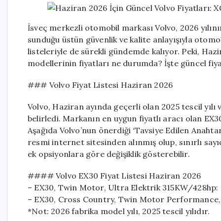
İsveç merkezli otomobil markası Volvo, 2026 yılının
sunduğu üstün güvenlik ve kalite anlayışıyla otomob
listeleriyle de sürekli gündemde kalıyor. Peki, H
modellerinin fiyatları ne durumda? İşte güncel fiyat
### Volvo Fiyat Listesi Haziran 2026
Volvo, Haziran ayında geçerli olan 2025 tescil yılı 
belirledi. Markanın en uygun fiyatlı aracı olan EX30
Aşağıda Volvo’nun önerdiği ‘Tavsiye Edilen Anahtar T
resmi internet sitesinden alınmış olup, sınırlı 
ek opsiyonlara göre değişiklik gösterebilir.
#### Volvo EX30 Fiyat Listesi Haziran 2026
– EX30, Twin Motor, Ultra Elektrik 315KW/428hp: 
– EX30, Cross Country, Twin Motor Performance, 
*Not: 2026 fabrika model yılı, 2025 tescil yılıdır.