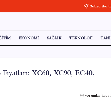
Subscribe t
ĞİTİM
EKONOMİ
SAĞLIK
TEKNOLOJİ
TANI
o Fiyatları: XC60, XC90, EC40,
Haziran
yorumlar kapal
2026
İçin
Güncel