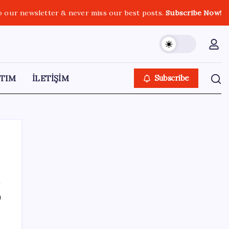
o our newsletter & never miss our best posts.
Subscribe Now!
TIM
İLETİŞİM
Subscribe
SON YAZILAR
ı
İş Bankası’nda üst düzey görev değişimi:
Hakan Aran görevinden ayrılıyor