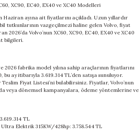
Volvo
Fiyatları:
 Haziran ayına ait fiyatlarını açıkladı. Uzun yıllardır
XC60,
il tutkunlarının vazgeçilmezi haline gelen Volvo, fiyat
XC90,
aziran 2026’da Volvo’nun XC60, XC90, EC40, EX40 ve XC40
EC40,
EX40
 bilgileri.
ve
XC40
Modelleri
için
ve 2026 fabrika model yılına sahip araçlarının fiyatlarını
, bu ay itibarıyla 3.619.314 TL’den satışa sunuluyor.
eslim Fiyat Listesi’ni bulabilirsiniz. Fiyatlar, Volvo’nun
sayıda veya dönemsel kampanyalara, ödeme yöntemlerine ve
3.619.314 TL
Ultra Elektrik 315KW/428hp: 3.758.544 TL