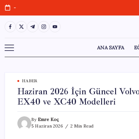
Skip
-
to
content
https://www.facebook.com/
https://twitter.com/
https://t.me/
https://www.instagram.com/
https://youtube.com/
ANA SAYFA
E
HABER
Haziran 2026 İçin Güncel Volv
EX40 ve XC40 Modelleri
By
Emre Koç
5 Haziran 2026
2 Min Read