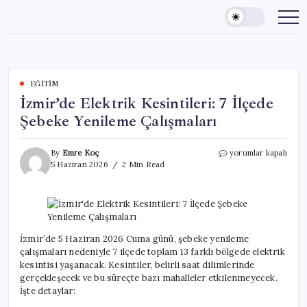
Skip
to
content
EĞITIM
İzmir’de Elektrik Kesintileri: 7 İlçede
Şebeke Yenileme Çalışmaları
İzmir’de
By
Emre Koç
yorumlar kapalı
Elektrik
5 Haziran 2026
2 Min Read
Kesintileri:
7
İlçede
Şebeke
Yenileme
Çalışmaları
İzmir’de 5 Haziran 2026 Cuma günü, şebeke yenileme
için
çalışmaları nedeniyle 7 ilçede toplam 13 farklı bölgede elektrik
kesintisi yaşanacak. Kesintiler, belirli saat dilimlerinde
gerçekleşecek ve bu süreçte bazı mahalleler etkilenmeyecek.
İşte detaylar: