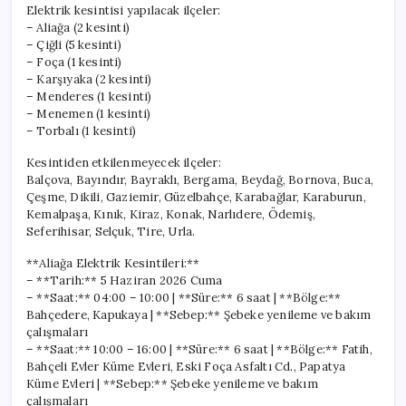
Elektrik kesintisi yapılacak ilçeler:
– Aliağa (2 kesinti)
– Çiğli (5 kesinti)
– Foça (1 kesinti)
– Karşıyaka (2 kesinti)
– Menderes (1 kesinti)
– Menemen (1 kesinti)
– Torbalı (1 kesinti)
Kesintiden etkilenmeyecek ilçeler:
Balçova, Bayındır, Bayraklı, Bergama, Beydağ, Bornova, Buca,
Çeşme, Dikili, Gaziemir, Güzelbahçe, Karabağlar, Karaburun,
Kemalpaşa, Kınık, Kiraz, Konak, Narlıdere, Ödemiş,
Seferihisar, Selçuk, Tire, Urla.
**Aliağa Elektrik Kesintileri:**
– **Tarih:** 5 Haziran 2026 Cuma
– **Saat:** 04:00 – 10:00 | **Süre:** 6 saat | **Bölge:**
Bahçedere, Kapukaya | **Sebep:** Şebeke yenileme ve bakım
çalışmaları
– **Saat:** 10:00 – 16:00 | **Süre:** 6 saat | **Bölge:** Fatih,
Bahçeli Evler Küme Evleri, Eski Foça Asfaltı Cd., Papatya
Küme Evleri | **Sebep:** Şebeke yenileme ve bakım
çalışmaları