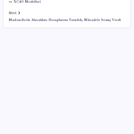
ve XC40 Modelleri
Next
Madencilerin Alacakları Hesaplarına Yatırıldı, Mücadele Sonuç Verdi
SON YAZILAR
İş Bankası’nda üst düzey görev değişimi: Hakan Aran
görevinden ayrılıyor
AB’den Ar-Ge’ye 130 milyar euroluk kaynak
Son dakika… Menderes Belediye Başkanı İlkay Çiçek
‘kesin ihraç’ talebiyle tedbirli olarak disipline sevk