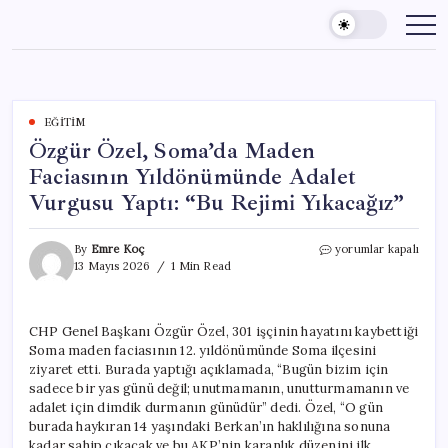
Skip
to
content
EĞITIM
Özgür Özel, Soma’da Maden
Faciasının Yıldönümünde Adalet
Vurgusu Yaptı: “Bu Rejimi Yıkacağız”
Özgür
By
Emre Koç
yorumlar kapalı
Özel,
13 Mayıs 2026
1 Min Read
Soma’da
Maden
Faciasının
CHP Genel Başkanı Özgür Özel, 301 işçinin hayatını kaybettiği
Yıldönümünde
Soma maden faciasının 12. yıldönümünde Soma ilçesini
Adalet
Vurgusu
ziyaret etti. Burada yaptığı açıklamada, “Bugün bizim için
Yaptı:
sadece bir yas günü değil; unutmamanın, unutturmamanın ve
“Bu
adalet için dimdik durmanın günüdür” dedi. Özel, “O gün
Rejimi
burada haykıran 14 yaşındaki Berkan’ın haklılığına sonuna
Yıkacağız”
kadar sahip çıkacak ve bu AKP’nin karanlık düzenini ilk