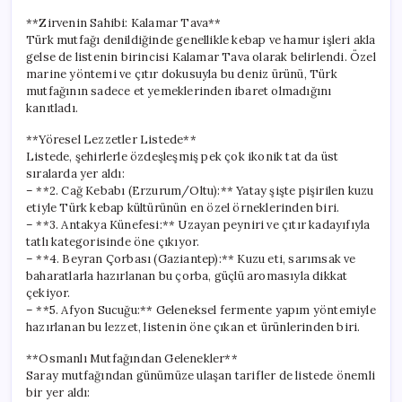
**Zirvenin Sahibi: Kalamar Tava**
Türk mutfağı denildiğinde genellikle kebap ve hamur işleri akla
gelse de listenin birincisi Kalamar Tava olarak belirlendi. Özel
marine yöntemi ve çıtır dokusuyla bu deniz ürünü, Türk
mutfağının sadece et yemeklerinden ibaret olmadığını
kanıtladı.
**Yöresel Lezzetler Listede**
Listede, şehirlerle özdeşleşmiş pek çok ikonik tat da üst
sıralarda yer aldı:
– **2. Cağ Kebabı (Erzurum/Oltu):** Yatay şişte pişirilen kuzu
etiyle Türk kebap kültürünün en özel örneklerinden biri.
– **3. Antakya Künefesi:** Uzayan peyniri ve çıtır kadayıfıyla
tatlı kategorisinde öne çıkıyor.
– **4. Beyran Çorbası (Gaziantep):** Kuzu eti, sarımsak ve
baharatlarla hazırlanan bu çorba, güçlü aromasıyla dikkat
çekiyor.
– **5. Afyon Sucuğu:** Geleneksel fermente yapım yöntemiyle
hazırlanan bu lezzet, listenin öne çıkan et ürünlerinden biri.
**Osmanlı Mutfağından Gelenekler**
Saray mutfağından günümüze ulaşan tarifler de listede önemli
bir yer aldı: