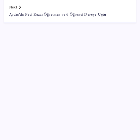
Next
Aydın’da Feci Kaza: Öğretmen ve 6 Öğrenci Dereye Uçtu
SON YAZILAR
İş Bankası’nda üst düzey görev değişimi: Hakan Aran
görevinden ayrılıyor
AB’den Ar-Ge’ye 130 milyar euroluk kaynak
Son dakika… Menderes Belediye Başkanı İlkay Çiçek
‘kesin ihraç’ talebiyle tedbirli olarak disipline sevk
edildi