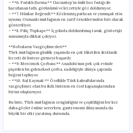
– **6. Fıstıklı Sarma:** Gaziantep’in ünlü boz fıstığı ile
hazırlanan tatlı, görünümü ve lezzetiyle göz dolduruyor.
– **7. Hünkar Beğendi:** Közlenmiş patlıcan ve yumuşak etin
uyumu, Osmanlı mutfağının en zarif örneklerinden biri olarak
gösteriliyor.
– **8. Piliç Topkapı:** İç pilavla doldurulmuş tavuk, gösterişli
sunumuyla dikkat çekiyor.
**Sofraların Vazgeçilmezleri**
Türk mutfağının günlük yaşamda en çok tüketilen iki klasik
lezzeti de listeye girmeyi başardı:
– **9. Mercimek Çorbası:** Anadolu’nun pek çok evinde
pişirilen bu geleneksel çorba, sadeliğiyle dünya çapında
beğeni topluyor.
– **10. Bal Kaymak:** Özellikle Türk kahvaltılarında
vazgeçilmez olan bu ikili, listenin en özel kapanışlarından
birini oluşturuyor.
Bu liste, Türk mutfağının zenginliğini ve çeşitliliğini bir kez
daha gözler önüne sererken, gastronomi dünyasında da
büyük bir etki yaratmış durumda.