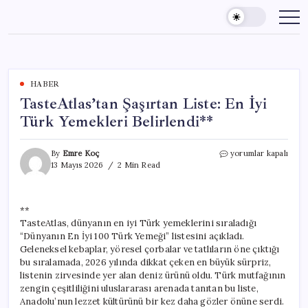
Skip
to
content
HABER
TasteAtlas’tan Şaşırtan Liste: En İyi
Türk Yemekleri Belirlendi**
TasteAtlas’tan
By
Emre Koç
yorumlar kapalı
Şaşırtan
13 Mayıs 2026
2 Min Read
Liste:
En
İyi
**
Türk
TasteAtlas, dünyanın en iyi Türk yemeklerini sıraladığı
Yemekleri
Belirlendi**
“Dünyanın En İyi 100 Türk Yemeği” listesini açıkladı.
için
Geleneksel kebaplar, yöresel çorbalar ve tatlıların öne çıktığı
bu sıralamada, 2026 yılında dikkat çeken en büyük sürpriz,
listenin zirvesinde yer alan deniz ürünü oldu. Türk mutfağının
zengin çeşitliliğini uluslararası arenada tanıtan bu liste,
Anadolu’nun lezzet kültürünü bir kez daha gözler önüne serdi.