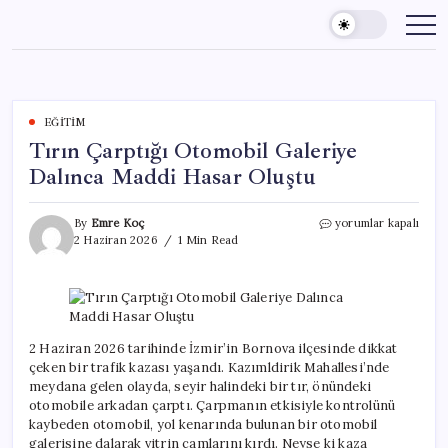
Skip
to
content
EĞITIM
Tırın Çarptığı Otomobil Galeriye
Dalınca Maddi Hasar Oluştu
Tırın
By
Emre Koç
yorumlar kapalı
Çarptığı
2 Haziran 2026
1 Min Read
Otomobil
Galeriye
Dalınca
Maddi
Hasar
Oluştu
2 Haziran 2026 tarihinde İzmir’in Bornova ilçesinde dikkat
için
çeken bir trafik kazası yaşandı. Kazımldirik Mahallesi’nde
meydana gelen olayda, seyir halindeki bir tır, önündeki
otomobile arkadan çarptı. Çarpmanın etkisiyle kontrolünü
kaybeden otomobil, yol kenarında bulunan bir otomobil
galerisine dalarak vitrin camlarını kırdı. Neyse ki kaza